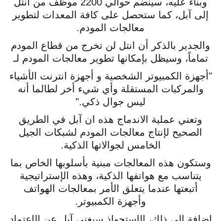
وبناء عليه، سينضم حوالي 2200 موظف من انتل
إلى آبل، كما ستحصل على كافة المعدات لتطوير
معالجات المودم.
والجدير بالذكر أن انتل لن تخرج من قطاع المودم
تماماً، وسيظل بإمكانها تطوير معالجات المودم لـ
"أجهزة الكمبيوتر الشخصية و أجهزة انترنت الأشياء
والمركبات المستقلة وأي شيء أخر لطالما أنه
ليس جوال ذكي."
وتعني عملية الاندماج هذه ان آبل في الطريق
الصحيح لإنتاج معالجات المودم لشبكات الجيل
الخامس لجوالاتها الذكية.
وستكون هذه المعالجات مبنية بأسلوبها الخاص بما
يتناسب مع هواتفها الذكية، وهذه الإستراتيجية
أتبعتها عندما يتعلق الأمر بمعالجات الهواتف
وأجهزة الكمبيوتر.
إضافة إلى ذلك، الإستحواذ سيغني آبل عن الإعتماد