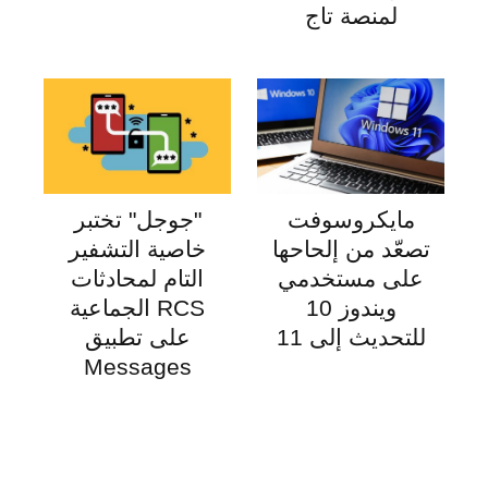
لمنصة تاج
مايكروسوفت
"جوجل" تختبر
تصعّد من إلحاحها
خاصية التشفير
على مستخدمي
التام لمحادثات
ويندوز 10
RCS الجماعية
للتحديث إلى 11
على تطبيق
Messages