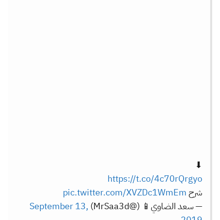
⬇︎
https://t.co/4c70rQrgyo
شرح
pic.twitter.com/XVZDc1WmEm
— سعد الضاوي📱 (@MrSaa3d)
September 13,
2019