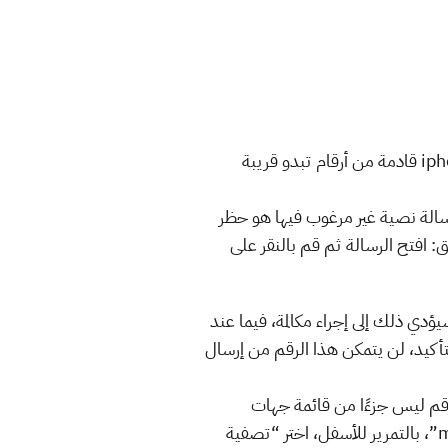
أصبح مرسلي رسائل الـ Spam أكثر ذكاءً وتطوراً مع مرور الوقت، وعلى سبيل المثال أحيانا يتم إرسال على iphone قادمة من أرقام تبدو قريبة
الة نصية غير مرغوب فيها هو حظر
 افتح الرسالة ثم قم بالنقر على
دي ذلك إلى إجراء مكالمة، فيما عند
Block this calle، وعند إتمام الخطوات ثم التأكيد، لن يتمكن هذا الرقم من إرسال
قم ليس جزءًا من قائمة جهات
الاتصال الخاصة إلى مكان آخر في مجلد منفصل بذاته: افتح الإعدادات “Settings” ثم الرسائل “messages”، بالتمرير للأسفل، اختر “تصفية