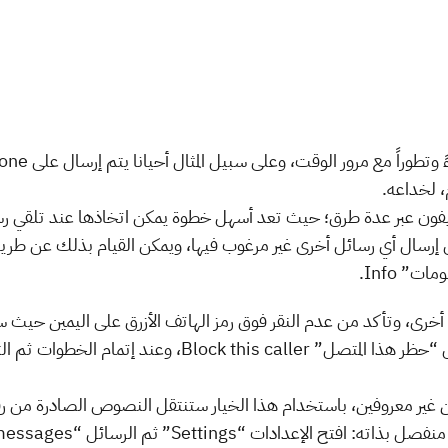
 لخداعه.
يفون عبر عدة طرق؛ حيث تعد أسهل خطوة يمكن اتخاذها عند تلقي رس
ن إرسال أي رسائل أخرى غير مرغوب فيها، ويمكن القيام بذلك عن طريق:
ت” Info.
رى، وتأكد من عدم النقر فوق رمز الهاتف الأزرق على اليمين حيث سيؤ
النقر على الرقم ، سيظهر خيار في الأسفل “حظر هذا المتصل” r
 غير معروفين، باستخدام هذا الخيار ستنتقل النصوص الصادرة من ر