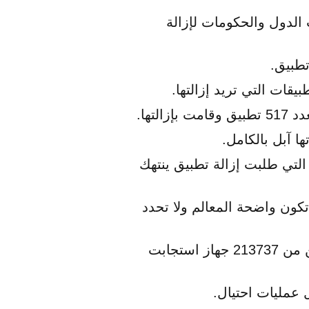
لدول والحكومات لإزالة
قات التي تريد إزالتها.
التي طلبت إزالة تطبيق ينتهك
 تكون واضحة المعالم ولا تحدد
وعموماً فقد تلقت آبل 29183 طلب حكومي رسمي للحصول على بيانات مستخدمين من 213737 جهاز استجابت
عمليات احتيال.