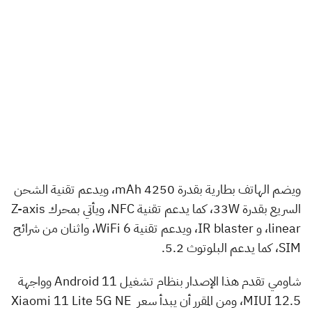
ويضم الهاتف بطارية بقدرة 4250 mAh، ويدعم تقنية الشحن
السريع بقدرة 33W، كما يدعم تقنية NFC، ويأتي بمحرك Z-axis
linear، و IR blaster، ويدعم تقنية WiFi 6، واثنان من شرائح
SIM، كما يدعم البلوتوث 5.2.
شاومي تقدم هذا الإصدار بنظام تشغيل Android 11 وواجهة
MIUI 12.5، ومن المقرر أن يبدأ سعر Xiaomi 11 Lite 5G NE