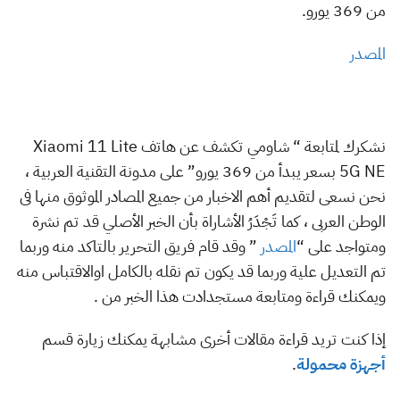
من 369 يورو.
المصدر
نشكرك لمتابعة “ شاومي تكشف عن هاتف Xiaomi 11 Lite
5G NE بسعر يبدأ من 369 يورو” على مدونة التقنية العربية ،
نحن نسعى لتقديم أهم الاخبار من جميع المصادر الموثوق منها فى
الوطن العربى ، كما تَجْدَرُ الأشاراة بأن الخبر الأصلي قد تم نشرة
ومتواجد على “
المصدر
” وقد قام فريق التحرير بالتاكد منه وربما
تم التعديل علية وربما قد يكون تم نقله بالكامل اوالاقتباس منه
ويمكنك قراءة ومتابعة مستجدادت هذا الخبر من .
إذا كنت تريد قراءة مقالات أخرى مشابهة يمكنك زيارة قسم
أجهزة محمولة
.