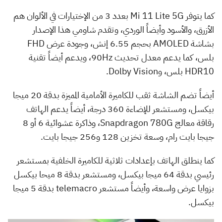
كما يتوفر Mi 11 Lite 5G بعدد 3 من الإختيارات في الألوان هم
الأزرق، والأسود وأيضاً الوردي، وتقدم شاومي هذا الإصدار
بشاشة AMOLED بحجم 6.55 إنش، وجودة عرض FHD
بلس، كما يدعم معدل تحديث 90Hz، ويدعم أيضاً تقنية
HDR10 بلس، وDolby Vision.
أيضاً تضم الشاشة ثقب للكاميرة الأمامية المميزة بدقة 20 ميجا
بيكسل، ومستشعر للإضاءة 360 درجة، أيضاً يدعم الهاتف
رقاقة معالج Snapdragon 780G، وذاكرة عشوائية 6 أو 8
جيجا بايت رام، وسعة تخزين 128 و256 جيجا بايت.
كما ينطلق الهاتف بإعدادات ثلاثية للكاميرة الخلفية بمستشعر
رئيسي بدقة 64 ميجا بيكسل، ومستشعر بدقة 8 ميحا بيكسل
بزوايا عرض واسعة، وأيضاً مستشعر telemacro بدقة 5 ميجا
بيكسل.