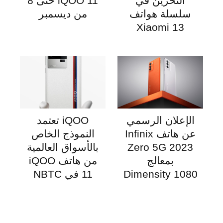
التخزين في
iQOO 11 حتى 8
سلسلة هواتف
من ديسمبر
Xiaomi 13
الإعلان الرسمي
iQOO تعتمد
عن هاتف Infinix
النموذج الخاص
Zero 5G 2023
بالأسواق العالمية
بمعالج
من هاتف iQOO
Dimensity 1080
11 في NBTC