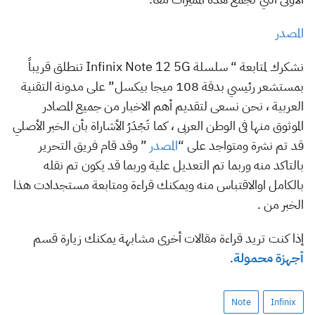
المصدر
نشكرك لمتابعة “ سلسلة Infinix Note 12 5G تنطلق قريباً
بمستشعر رئيسي بدقة 108 ميجا بيكسل” على مدونة التقنية
العربية ، نحن نسعى لتقديم أهم الاخبار من جميع المصادر
الموثوق منها فى الوطن العربى ، كما تَجْدَرُ الأشاراة بأن الخبر الأصلي
قد تم نشرة ومتواجد على “
المصدر
” وقد قام فريق التحرير
بالتاكد منه وربما تم التعديل علية وربما قد يكون تم نقله
بالكامل اوالاقتباس منه ويمكنك قراءة ومتابعة مستجدادت هذا
الخبر من .
إذا كنت تريد قراءة مقالات أخرى مشابهة يمكنك زيارة قسم
أجهزة محمولة
.
Note
Infinix