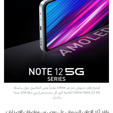
أوضح إعلان تشويقي نشر عبر Infinix مؤخراً بعض التفاصيل حول سلسلة 
Infinix Note 12 5G القادمة التي تأتي بمستشعر رئيسي بدقة 108 ميجا 
بيكسل.
ولقد أكد الإعلان التشويقي على بعض من مواصفات الإصدارات