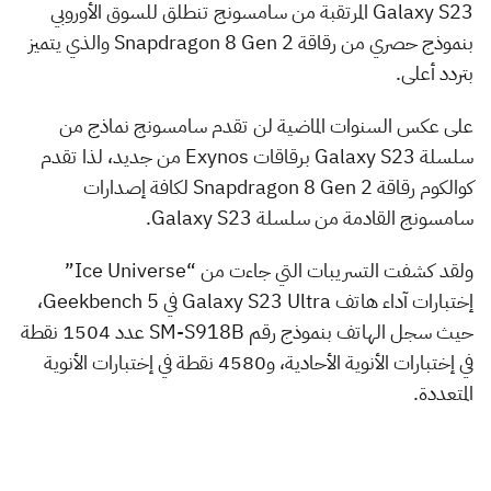
Galaxy S23 المرتقبة من سامسونج تنطلق للسوق الأوروبي
بنموذج حصري من رقاقة Snapdragon 8 Gen 2 والذي يتميز
بتردد أعلى.
على عكس السنوات الماضية لن تقدم سامسونج نماذج من
سلسلة Galaxy S23 برقاقات Exynos من جديد، لذا تقدم
كوالكوم رقاقة Snapdragon 8 Gen 2 لكافة إصدارات
سامسونج القادمة من سلسلة Galaxy S23.
ولقد كشفت التسريبات التي جاءت من “Ice Universe”
إختبارات آداء هاتف Galaxy S23 Ultra في Geekbench 5،
حيث سجل الهاتف بنموذج رقم SM-S918B عدد 1504 نقطة
في إختبارات الأنوية الأحادية، و4580 نقطة في إختبارات الأنوية
المتعددة.