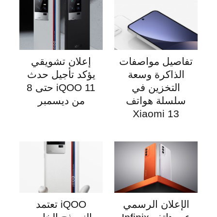
تفاصيل مواصفات
إعلان تشويقي
الذاكرة وسعة
يؤكد تأجيل حدث
التخزين في
iQOO 11 حتى 8
سلسلة هواتف
من ديسمبر
Xiaomi 13
الإعلان الرسمي
iQOO تعتمد