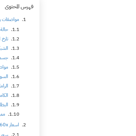
فهرس المحتوى
مواصفات ريلم
حالة 
تارخ 
الشبك
جسم 
مواص
السوف
الرام
الكام
البطا
ممي
اسعار realme note 60x
سعر ريلم