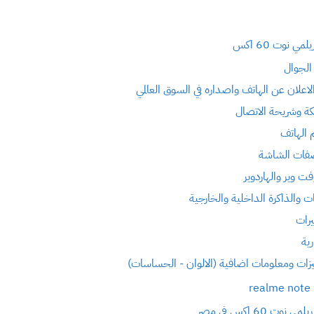
ي نوت 60 اكس
الجوال
الاعلان عن الهاتف واصداره في السوق العالمي
ة وشريحة الاتصال
الهاتف
فات الشاشة
ت وير والهاردوير
ات والذاكرة الداخلية والخارجية
يرات
رية
زات ومعلومات اضافية (الالوان - الحساسات)
ي نوت 60 اكس في مصر