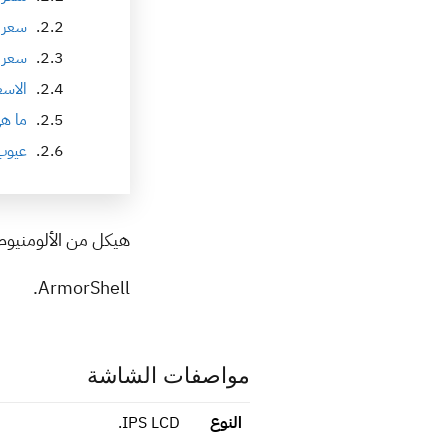
سعر ريلمي 
سعر realme note 60x في الامار
الاسع
ما هي 
عيوب وا
هيكل من الألومنيوم
ArmorShell.
مواصفات الشاشة
النوع
IPS LCD.