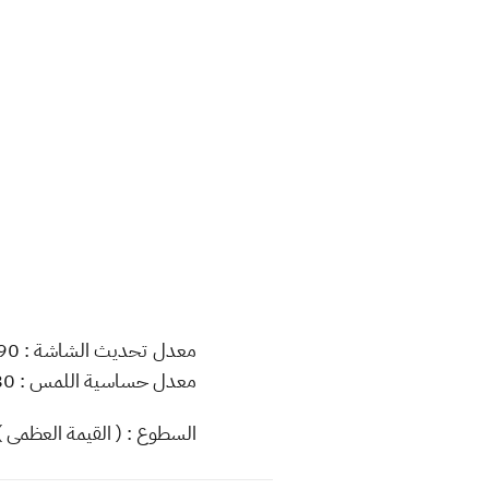
معدل تحديث الشاشة : 90 هرتز.
معدل حساسية اللمس : 180 هرتز.
السطوع : ( القيمة العظمى ) 560 شمعة