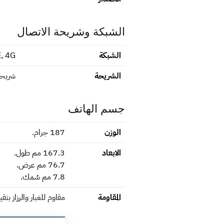
الشبكة وشريحة الاتصال
الشبكة
, 4G
الشريحة
شريحتين ن
جسم الهاتف
الوزن
187 جرام.
الابعاد
167.3 مم طول.
76.7 مم عرض.
7.8 مم سُمك.
المقاومة
مقاوم للغبار والرزاز بتقييم 4