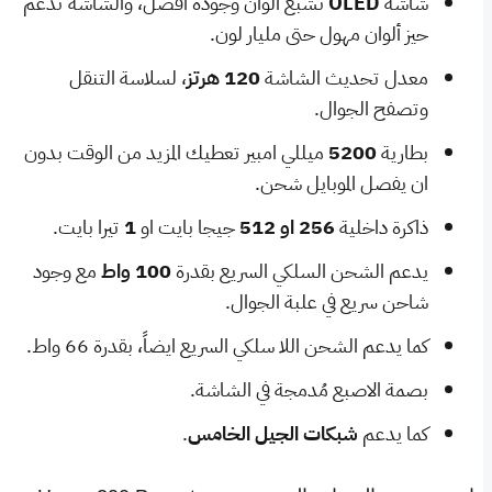
شاشة
OLED
تشبع الوان وجودة افضل، والشاشة تدعم
حيز ألوان مهول حتى مليار لون.
معدل تحديث الشاشة
120 هرتز
، لسلاسة التنقل
وتصفح الجوال.
بطارية
5200
ميللي امبير تعطيك المزيد من الوقت بدون
ان يفصل الموبايل شحن.
ذاكرة داخلية
256 او 512
جيجا بايت او
1
تيرا بايت.
يدعم الشحن السلكي السريع بقدرة
100 واط
مع وجود
شاحن سريع في علبة الجوال.
كما يدعم الشحن اللا سلكي السريع ايضاً، بقدرة 66 واط.
بصمة الاصبع مُدمجة في الشاشة.
كما يدعم
شبكات الجيل الخامس
.