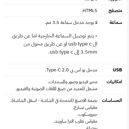
متصفح
HTML5.
سماعة
لا يوجد مدخل سماعة 3.5 مم.
- يتم توصيل السماعة الخارجية اما عن طريق
ال usb type c او عن طريق محول من
3.5mm إلى usb type c.
USB
مدخل يو اس بي Type-C 2.0.
امكانيات
محرر فيديو وصور والمستندات.
مشغل للعديد من صيغ الملفات الصوتية والفيديو.
الحساسات
بصمة الاصبع (مُدمجة في الشاشة - اسفل الشاشة).
مقياس تسارع.
جيروسكوب.
مقياس تقارب الترا ساويند.
بوصلة.