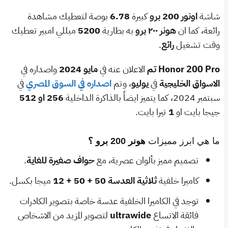
شاشة
اونور 200 برو
كبيرة
6.78
بوصة لتعطيك مشاهدة
رائعة، كما ان
هونر ۲۰۰ برو
به بطارية
5200
ميللي امبير تعطيك
وقت تشغيل
رائع
.
Honor 200 Pro
تم
الاعلان عنه في
مايو 2024
واصداره في
الاسواق الخليجية
في
يوليو
، وتم
اصداره في السوق المصري
في
سبتمبر 2024، كما يتميز ايضاً بالذاكرة الداخلية
256 او 512
جيجا بايت او
1
تيرا بايت.
ما هي ابرز مميزات
هونر 200 برو ؟
تصميم مميز بألوان عصرية، مع
حواف صغيرة للغاية
.
كاميرا خلفية
ثلاثية العدسة 50 + 50 + 12
ميجا بكسل.
توجد في الكاميرا الخلفية عدسة خاصة بتصوير الكادرات
فائقة الاتساع
ultrawide
لتصوير المزيد من الاشخاص