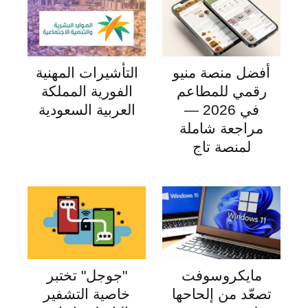
أفضل منصة منيو
التأشيرات المهنية
رقمي للمطاعم
الفورية المملكة
في 2026 —
العربية السعودية
مراجعة شاملة
لمنصة تاج
مايكروسوفت
"جوجل" تختبر
تصعّد من إلحاحها
خاصية التشفير