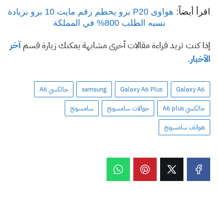
اقرأ أيضاً:
هواوى P20 برو يحطم رقم مايت 10 برو بزيادة
نسبه الطلب 800% في المملكة
إذا كنت تريد قراءة مقالات أخرى مشابهة يمكنك زيارة قسم
آخر
الأخبار
.
Galaxy A6
Galaxy A6 Plus
samsung
جالكسي A6
جالكسي A6 plus
جوالات سامسونج
سامسونج
هواتف سامسونج