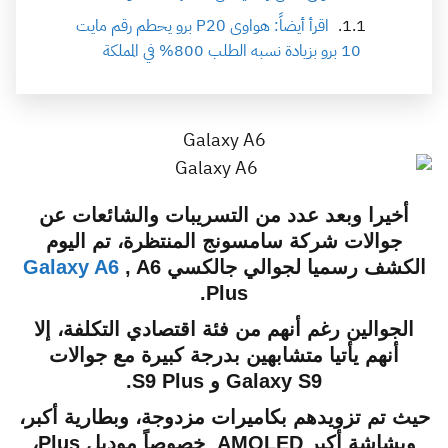
اقرأ أيضاً: هواوى P20 برو يحطم رقم مايت
10 برو بزيادة نسبه الطلب 800% في المملكة
Galaxy A6
أخيرا وبعد عدد من التسريبات والشائعات عن
جوالات شركة سامسونج المنتظرة، تم اليوم
الكشف رسميا لجوالي جالكسي
, A6
Galaxy A6
Plus.
الجوالين رغم أنهم من فئة اقتصادي التكلفة، إلا
أنهم يأتيا متشابهين بدرجة كبيرة مع جوالات
Galaxy S9 و S9 Plus.
حيث تم تزويدهم بكاميرات مزدوجة، وبطارية أكبر،
وبشاشة أكبر
AMOLED
خصوصاً موديل Plus،