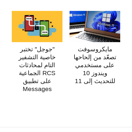
مايكروسوفت
"جوجل" تختبر
تصعّد من إلحاحها
خاصية التشفير
على مستخدمي
التام لمحادثات
ويندوز 10
RCS الجماعية
للتحديث إلى 11
على تطبيق
Messages