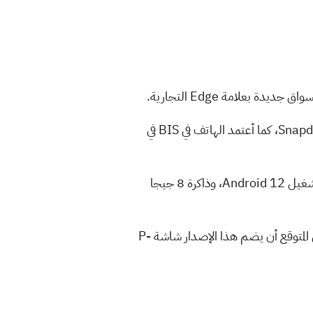
أيضاً ظهر هاتف Edge 30 fusion في قاعدة بيانات Geekbench بالفعل برقاقة معالج Snapdragon 888 PLus، كما أعتمد الهاتف في BIS في
30 Fusion في Geekbench بنموذج رقم SM-A042F، ويأتي الهاتف بنظام تشغيل Android 12، وذاكرة 8 جيجا
أيضاً سجل الهاتف 1152 نقطة في إختبارات الأنوية الأحادية، و 3444 نقطة في إختبارات الأنوية المتعددة، ومن المتوقع أن يضم هذا الإصدار شاشة P-