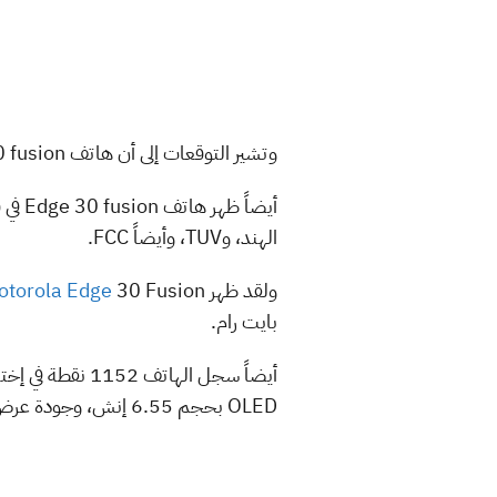
وتشير التوقعات إلى أن هاتف Edge 30 fusion هو إصدار موتورولا الحالي Moto S30 Pro الذي ينطلق في أسواق جديدة بعلامة Edge التجارية.
الهند، وTUV، وأيضاً FCC.
ولقد ظهر
otorola Edge
بايت رام.
OLED بحجم 6.55 إنش، وجودة عرض Full HD+، كما يدعم معدل تحديث 144Hz.