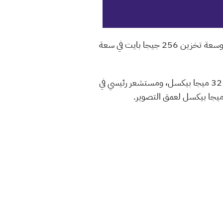
كما يدعم الهاتف معالج Snapdragon 888 Plus، وذاكرة عشوائية 12 جيجا بايت رام في ذاكرة LPDDR5، وسعة تخزين 256 جيجا بايت في سعة
ويدعم الهاتف بطارية بقدرة 4400 mAh، وتقنية الشحن السريع بقدرة 68W، كما يأتي بكاميرة سيلفي بدقة 32 ميجا بيكسل، ومستشعر رئيسي في