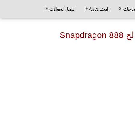
روحات
راوبط هامة
اسعار الجوالات
رصد هاتف Motorola Edge 30 Fusion في Geekbench بمعالج Snapdragon 888