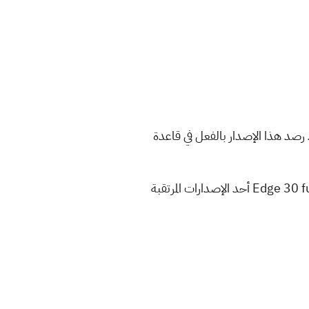
لإطلاق إصدار جديد من هواتفها الذكية بعنوان “Motorola Edge 30 Fusion” ولقد رصد هذا الإصدار بالفعل في قاعدة
تخطط موتورولا لإطلاق ثلاثة إصدارات من سلسلة Edge في حدث يعقد في 8 من سبتمبر، ويعد هاتف Edge 30 fusion أحد الإصدارات المرتقبة