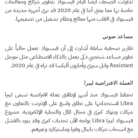
تداولت الصحف أيضاً قيام فيسبوك بتطوير شرائح ومعالجات
خاصة بها مما يعني أننا في عام 2020 قد نرى أجهزة جديدة من
فيسبوك في القلب منها معالج ونظام تشغيل من تصميمها.
مساعد صوتي
تقارير صحفية سابقة أشارت إلى أن فيسبوك تعمل حالياً على
تطوير مساعد شخصي ذكي يعمل بالذكاء الاصطناعي مثل جوجل
Assistant وابل سيري وأمازون أليكسا قد نراه في عام 2020.
العملة الافتراضية ليبرا
تخطط فيسبوك منذ أشهر لإطلاق عملة افتراضية تسمى ليبرا
Libra لاستخدامها على نطاق واسع على الإنترنت بالتعاون مع
شركات وبنوك كبرى في مجال المال والتجارة الإلكترونية. مشروع
فيسبوك ليبرا Libra يواجه الآن تحديات كبرى وقد يبوء بالفشل
مع انسحاب شركات بايبال وفيزا وماستركارد وغيرهم.