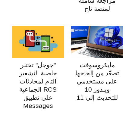
مراجعة شاملة
لمنصة تاج
مايكروسوفت
"جوجل" تختبر
تصعّد من إلحاحها
خاصية التشفير
على مستخدمي
التام لمحادثات
ويندوز 10
RCS الجماعية
للتحديث إلى 11
على تطبيق
Messages