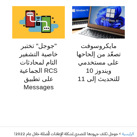
مايكروسوفت
"جوجل" تختبر
تصعّد من إلحاحها
خاصية التشفير
على مستخدمي
التام لمحادثات
ويندوز 10
RCS الجماعية
للتحديث إلى 11
على تطبيق
Messages
الرئيسية
جوجل تكثف جهودها للتصدي لمشكلة الإعلانات المُضللة خلال عام 2022!