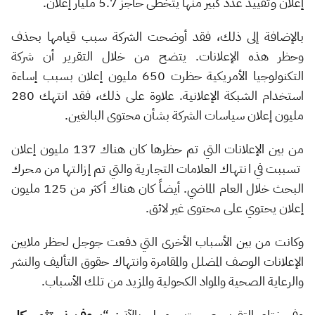
إعلان وتقييد عدد كبير منها يتخطى حاجز 5.7 مليار إعلان.
بالإضافة إلى ذلك، فقد أوضحت الشركة سبب قيامها بحذف
وحظر هذه الإعلانات. يتضح من خلال التقرير أن شركة
التكنولوجيا الأمريكية حظرت 650 مليون إعلان بسبب إساءة
استخدام الشبكة الإعلانية. علاوة على ذلك، فقد انتهك 280
مليون إعلان سياسات الشركة بشأن محتوى البالغين.
من بين الإعلانات التي تم حظرها كان هناك 137 مليون إعلان
تسببت في انتهاك العلامات التجارية والتي تم إزالتها من محرك
البحث خلال العام الماضي. أيضاً كان هناك أكثر من 125 مليون
إعلان يحتوي على محتوى غير لائق.
وكانت من بين الأسباب الأخرى التي دفعت جوجل لحظر ملايين
الإعلانات الوصف المضلل والمقامرة وانتهاك حقوق التأليف والنشر
والرعاية الصحية والمواد الكحولية والمزيد من تلك الأسباب.
وفي ختام التقرير صرحت جوجل بالآتي: “
سوف نستثمر كل