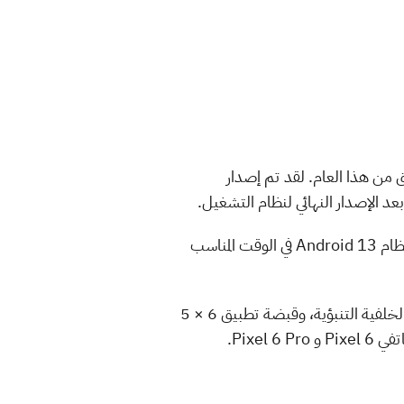
مطورين في وقت سابق من هذا العام. لقد تم إصدار
باختصار، أنهت جوجل جميع واجهات برمجة التطبيقات والميزات، مما يسمح للمطورين بتحسين تطبيقاتهم لنظام Android 13 في الوقت المناسب
فوفقا لـ 9to5Google، أضافت جوجل بعض الميزات مع Android 13 Beta 3، بما في ذلك الرسوم المتحركة الخلفية التنبؤية، وقبضة تطبيق 6 × 5