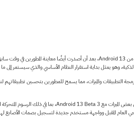
قدمت جوجل الإصدار التجريبي الثالث من Android 13، بعد أن أصدرت أيضًا معاينة ال