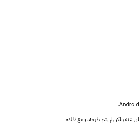
ر التجريبي الثالث من Android 13 على سلسلة Pixel 4 حتى Pixel 6، باستثناء Pixel 6a المعلن عنه ولكن لم يتم طرحه. ومع ذلك،