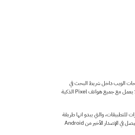
احات الويب داخل شريط البحث في
Pixel Launcher. وبالمناسبة، قامت جوجل بتضمين تنبيه مصباح يدوي ضمن ‘At a Glance’، لكن ذلك لا يعمل مع جميع هواتف Pixel الذكية
مراجعة إعدادات الإشعارات للتطبيقات، والتي يبدو انها طريقة
لإعلام الناس بتغييرات Android 13 فيما يتعلق بأذونات وقت التشغيل للإشعارات، ومن المفترض أن ذلك سيصل في الإصدار الأخير من Android