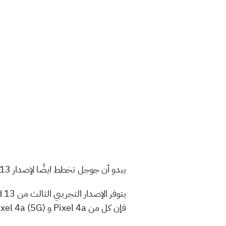
يبدو أن جوجل تخطط ايضًا لإصدار Android 13 في شهر أغسطس، أي بعد عشرة أشهر فقط من وصول Android 12.
فإن كل من Pixel 4a و Pixel 4a (5G) و Pixel 5a مؤهلين لإصدارات Android 13 Beta.