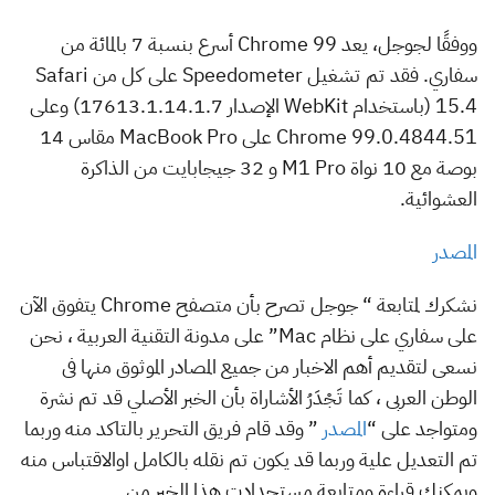
ووفقًا لجوجل، يعد Chrome 99 أسرع بنسبة 7 بالمائة من
سفاري. فقد تم تشغيل Speedometer على كل من Safari
15.4 (باستخدام WebKit الإصدار 17613.1.14.1.7) وعلى
Chrome 99.0.4844.51 على MacBook Pro مقاس 14
بوصة مع 10 نواة M1 Pro و 32 جيجابايت من الذاكرة
العشوائية.
المصدر
نشكرك لمتابعة “ جوجل تصرح بأن متصفح Chrome يتفوق الآن
على سفاري على نظام Mac” على مدونة التقنية العربية ، نحن
نسعى لتقديم أهم الاخبار من جميع المصادر الموثوق منها فى
الوطن العربى ، كما تَجْدَرُ الأشاراة بأن الخبر الأصلي قد تم نشرة
ومتواجد على “
المصدر
” وقد قام فريق التحرير بالتاكد منه وربما
تم التعديل علية وربما قد يكون تم نقله بالكامل اوالاقتباس منه
ويمكنك قراءة ومتابعة مستجدادت هذا الخبر من .