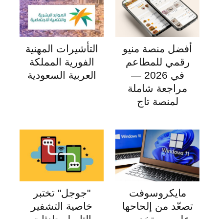
أفضل منصة منيو
التأشيرات المهنية
رقمي للمطاعم
الفورية المملكة
في 2026 —
العربية السعودية
مراجعة شاملة
لمنصة تاج
مايكروسوفت
"جوجل" تختبر
تصعّد من إلحاحها
خاصية التشفير