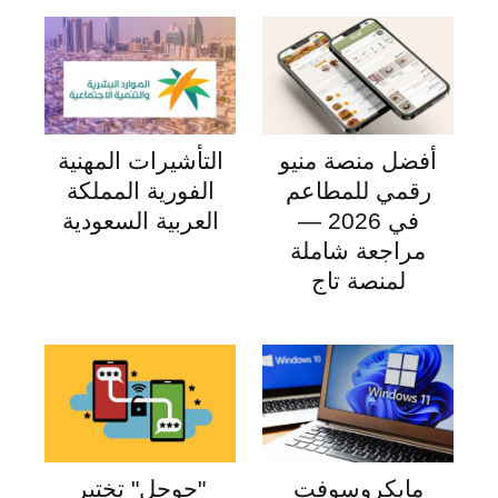
أفضل منصة منيو
التأشيرات المهنية
رقمي للمطاعم
الفورية المملكة
في 2026 —
العربية السعودية
مراجعة شاملة
لمنصة تاج
مايكروسوفت
"جوجل" تختبر