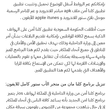
بإمكانكم عبر الروابط أسفل الموضوع تحميل وتثبيت تطبيق
تطبيق كلنا أمن ملف apk مباشر للاندرويد و عبر المتاجر الرسمية
جوجل بلاي ستور للاندرويد و apple itunes للآيفون .
حيث أطلقت الحكومة السعودية تطبيق كلنا أمن على الهواتف
الذكية يسمح لكافة المواطنين بإمكانية تقديم البلاغات بشأن أمر
معين إلى وزارة الداخلية وذلك بهدف تحقيق الأمن والأمان في
المناطق في جميع أنحاء المملكة, حيث يقدم لكم هذا البرنامج المميز
واجهة سهلة وبسيطة يمكنك أن تتفاعل معها و تقوم بالعمليات
والإرشادات اللازمة لها لكي تتمكن من الإستماع بكافة المزايا
والأهداف التي يقدمها لكم هذا التطبيق المميز.
تنزيل برنامج كلنا مان من متجر الأب ستور كامل للايفون:
برنامج كلنا أمن من وزارة الداخلية في المملكة لهواتف ios, يتميز
برنامج كلنا امن الجديد بأنه يساعد كافة الناس في أنحاء المملكة,
إذ في حال شاهدت مجموعة من اللصوص يقومون بسرقة مكان