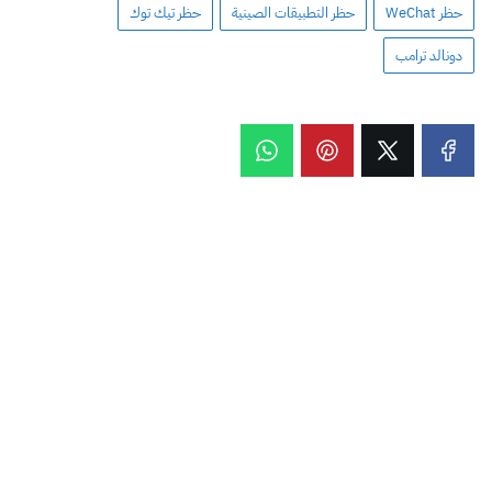
حظر WeChat
حظر التطبيقات الصينية
حظر تيك توك
دونالد ترامب