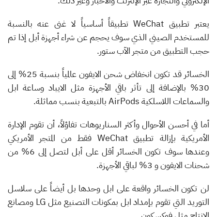
الإلكتروني والتجارة عبر الإنترنت والأخبار وغير ذلك.
يعتبر تطبيق WeChat تطبيقاً أساسياً لا غنى عنه بالنسبة
للمستخدم الصيني الذي سوف يحجم عن شراء أجهزة أبل إذا تم
حجب التطبيق من متجر الآب ستور.
الخسائر قد تكون انخفاض شحن الايفون عالمياً بنسبة 25% إلى
30% بالإضافة إلى تأثر باقي الأجهزة مثل الايباد وساعة ابل
والسماعات اللاسلكية AirPods بالتبعية بنسب مماثلة.
أما في أحسن الأحوال وأكثر السناريوهات تفاؤلاً، أن تقوم الإدارة
الأمريكية بإزالة تطبيق WeChat فقط من المتجر الأمريكي
وعندها سوف تكون الخسائر أقل على أبل لتصل إلى 6% من
شحنات الايفون و 3% لباقي الأجهزة.
لن تكون الخسائر واقعة على ابل وحدها بل أيضاً على سلاسل
التوريد التي تقوم بإمداد ابل بمكونات التصنيع مثل LG ومصانع
الإنتاج مثل فوكسكون.