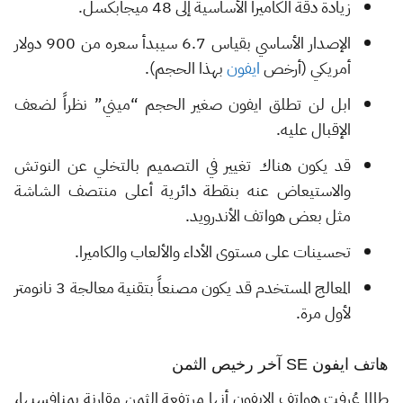
زيادة دقة الكاميرا الأساسية إلى 48 ميجابكسل.
الإصدار الأساسي بقياس 6.7 سيبدأ سعره من 900 دولار
أمريكي (أرخص
ايفون
بهذا الحجم).
ابل لن تطلق ايفون صغير الحجم “ميني” نظراً لضعف
الإقبال عليه.
قد يكون هناك تغيير في التصميم بالتخلي عن النوتش
والاستيعاض عنه بنقطة دائرية أعلى منتصف الشاشة
مثل بعض هواتف الأندرويد.
تحسينات على مستوى الأداء والألعاب والكاميرا.
المعالج المستخدم قد يكون مصنعاً بتقنية معالجة 3 نانومتر
لأول مرة.
هاتف ايفون SE آخر رخيص الثمن
طالما عُرفت هواتف الايفون أنها مرتفعة الثمن مقارنة بمنافسيها،