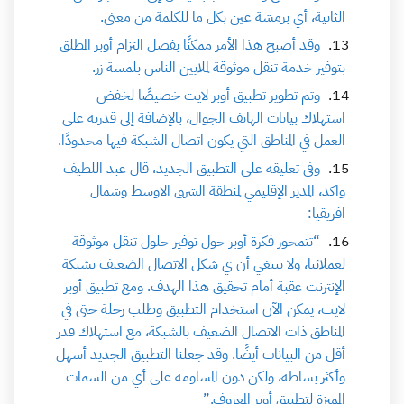
الثانية، أي برمشة عين بكل ما للكلمة من معنى.
وقد أصبح هذا الأمر ممكنًا بفضل التزام أوبر المطلق
بتوفير خدمة تنقل موثوقة لملايين الناس بلمسة زر.
وتم تطوير تطبيق أوبر لايت خصيصًا لخفض
استهلاك بيانات الهاتف الجوال، بالإضافة إلى قدرته على
العمل في المناطق التي يكون اتصال الشبكة فيها محدودًا.
وفي تعليقه على التطبيق الجديد، قال عبد اللطيف
واكد، المدير الإقليمي لمنطقة الشرق الاوسط وشمال
افريقيا:
“تتمحور فكرة أوبر حول توفير حلول تنقل موثوقة
لعملائنا، ولا ينبغي أن ي شكل الاتصال الضعيف بشبكة
الإنترنت عقبة أمام تحقيق هذا الهدف. ومع تطبيق أوبر
لايت، يمكن الآن استخدام التطبيق وطلب رحلة حتى في
المناطق ذات الاتصال الضعيف بالشبكة، مع استهلاك قدر
أقل من البيانات أيضًا. وقد جعلنا التطبيق الجديد أسهل
وأكثر بساطة، ولكن دون المساومة على أي من السمات
المميزة لتطبيق أوبر المعروف.”