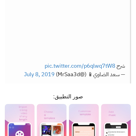
شرح
pic.twitter.com/p6qlwq7tW8
— سعد الضاوي📱 (@MrSaa3d)
July 8, 2019
صور التطبيق: