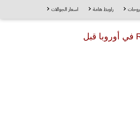
روحات
راوبط هامة
اسعار الجوالات
تسريب أسعار Realme Watch 3 Pro و Realme Buds Air 3S في أوروبا قبل