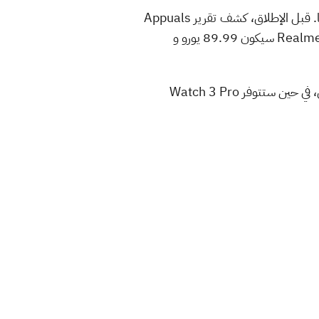
لم تطلق الشركة هذه الأجهزة بعد في السوق الأوروبية، ومع ذلك، ظهرت الشائعات تفيد بأن هذا سيحدث قريبًا. قبل الإطلاق، كشف تقرير Appuals
الجديد عن أسعار هذه الأجهزة في أوروبا، ووفقًا للتقرير، فإن سعر Realme Watch 3 Pro و Realme Buds Air 3S سيكون 89.99 يورو و
من المتوقع إطلاق الأجهزة في ديسمبر في أوروبا. وسيتم تقديم سماعات Buds Air 3S باللونين الأسود والأبيض، في حين ستتوفر Watch 3 Pro