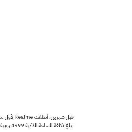
تبلغ تكلفة الساعة الذكية 4999 روبية، في حين أن سماعات الأذن تكلف 2499 روبية.