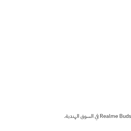
قبل شهرين، أطلقت Realme لأول مرة ساعة Realme Watch 3 Pro وسماعات الأذن اللاسلكية Realme Buds Air 3S في السوق الهندية.