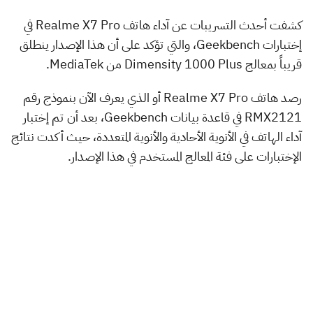
كشفت أحدث التسريبات عن آداء هاتف Realme X7 Pro في
إختبارات Geekbench، والتي تؤكد على أن هذا الإصدار ينطلق
قريباً بمعالج Dimensity 1000 Plus من MediaTek.
رصد هاتف Realme X7 Pro أو الذي يعرف الآن بنموذج رقم
RMX2121 في قاعدة بيانات Geekbench، بعد أن تم إختبار
آداء الهاتف في الأنوية الأحادية والأنوية المتعددة، حيث أكدت نتائج
الإختبارات على فئة المعالج المستخدم في هذا الإصدار.