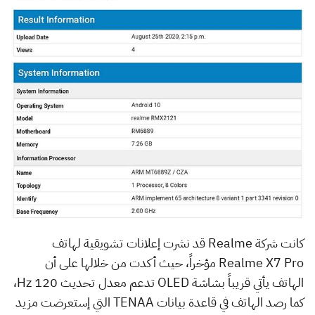
كانت شركة Realme قد نشرت إعلانات تشويقية لهاتف
Realme X7 Pro مؤخراً، حيث أكدت من خلالها على أن
الهاتف يأتي قريباً بشاشة OLED تدعم معدل تحديث 120 Hz،
كما رصد الهاتف في قاعدة بيانات TENAA التي إستعرضت مزيد