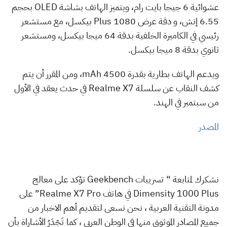
عشوائية 6 جيجا بايت رام، ويتميز الهاتف بشاشة OLED بحجم
6.55 إنش، و دقة عرض 1080 Plus بيكسل، مع مستشعر
رئيسي في الكاميرة الخلفية بدقة 64 ميجا بيكسل، ومستشعر
ثانوي بدقة 8 ميجا بيكسل.
ويدعم الهاتف بطارية بقدرة 4500 mAh، ومن المقرر أن يتم
كشف النقاب عن سلسلة Realme X7 في حدث يعقد في الأول
من سبتمبر في الهند.
المصدر
نشكرك لمتابعة “ تسريبات Geekbench تؤكد على معالج
Dimensity 1000 Plus في هاتف Realme X7 Pro” على
مدونة التقنية العربية ، نحن نسعى لتقديم أهم الاخبار من
جميع المصادر الموثوق منها فى الوطن العربى ، كما تَجْدَرُ الأشاراة بأن