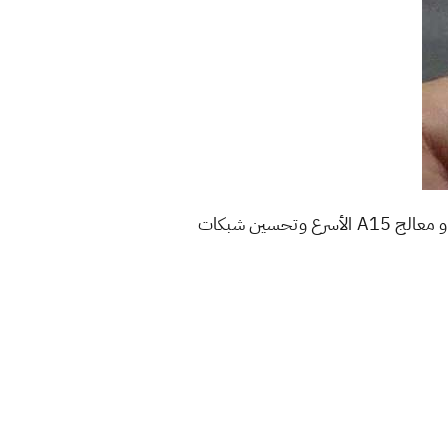
برو و برو ماكس سوف تأتي بشاشة مع معدل تحديث 120 هيرتز و معالج A15 الأسرع وتحسين شبكات