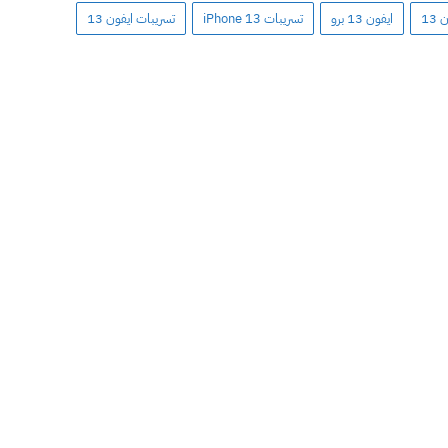
13
ايفون 13 برو
تسريبات iPhone 13
تسريبات ايفون 13