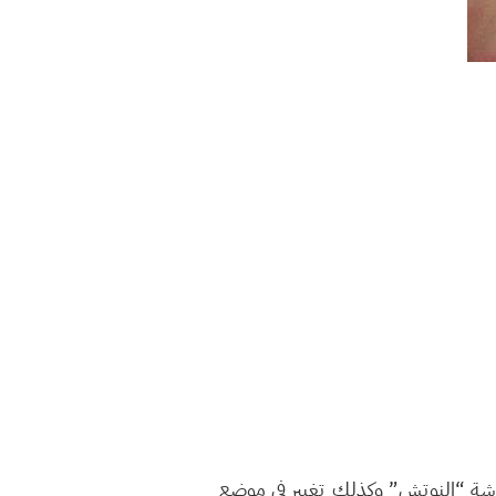
للشاشة “النوتش” وكذلك تغيير في موضع