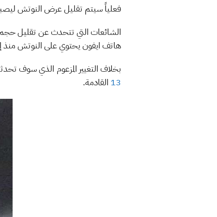
فعلياً سيتم تقليل عرض النوتش ليصبح 26 مليمتر بدلاً من 34 مليمتر أي اقل بنحو 8 مليمترات مقارنة
هاتف ايفون يحتوي على النوتش منذ إط
بخلاف التغيير المزعوم الذي سوف تحدث
13
القادمة.