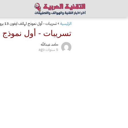
الرئيسية
تسريبات - أول نموذج لهاتف ايفون 13 برو يظهر مع نوتش أصغر
تسريبات - أول نموذج لهاتف ايفون 13 ب
حامد عبدالله
5 سنوات ago