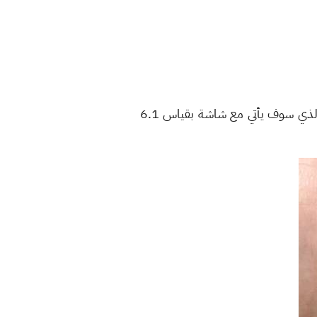
الياباني نموذج مطبوع ثلاثي الأبعاد 3D لما زعم أنها لهاتف ايفون 13 برو القادم الذي سوف يأتي مع شاشة بقياس 6.1