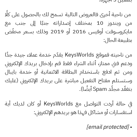
من ناحية أخرى فالعروض التالية تسمح لك بالحصول على كلًا
من ويندوز 10 بمختلف إصداراته جنبًا إلى جنب مع
مايكروسوفت أوفيس 2016 أو 2019 وذلك بسعر مخفّض
بطبيعة الحال:
من ناحيته فموقع KeysWorlds يقدّم خدمة عملاء جيدة جدًا
ودعم فني ممتاز، أثناء الشراء فقط قم بإدخال بريدك الإلكتروني
ومن ثم ادفع باستخدام البطاقة الائتمانية أو خدمة بايبال
وستستلم مفتاح التفعيل مباشرة على بريدك الإلكتروني (عليك
بتفقّد مجلّد Spam أيضًا).
في حالة أردت التواصل مع KeysWorlds أو كان لديك أية
استفسارات أو مشاكل فهذا هو بريدهم الإلكتروني:
[email protected]
•