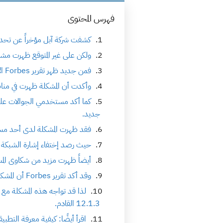
فهرس المحتوى
كشفت شركة آبل مؤخراً عن تحديث نظام تشغيلها الأشهر 2
ولكن على غير المتوقع ظهرت مشا
فمن جديد ظهر تقرير Forbes الأخير ليلقي الضوء على تفاقم هذه المشكلة في الكثير من إصدارات الأيفون.
وأكدت أن المشكلة ظهرت في مناط
جديد.
فقد ظهرت المشكلة لدى أحد مستخدمي جوال 7
حيث رصد إختفاء إشارة الشبكة وظهور عبارة “No Service”، حيث تعثر ال
أيضاً ظهرت مزيد من شكاوى الم
وقد أكد تقرير Forbes أن المشكلة تظهر في مناطق مختلفة ولا تقتصر فقط على إصدارات ابل من آيفونات عام 2018.
12.1.3 القادم.
اقرأ أيضًا: كيفية معرفة التطبي