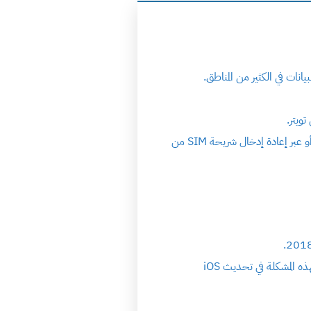
ات في الكثير من المناطق.
ويتر.
كما أكد مستخدمي الجوالات على محاولة إستعادة إشارة البيانات بأكثر من طريقة عن طريق إعدادات الأيفون، أو عبر إعادة إدخال شريحة SIM من
لذا قد تواجه هذه المشكلة مع هاتفك إذا قمت بتثبيت التحديث بالفعل، وسيكون عليكم ترقب معالجة ابل لهذه المشكلة في تحديث iOS