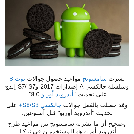
نشرت
سامسونج
مواعيد حصول جوالات
نوت 8
وسلسلة جالكسي A إصدارات 2017 وS7/ S7 إيدج
على تحديث "
أندرويد أوريو
8.0".
وقد حصلت بالفعل جوالات
جالكسي S8/S8+
على
تحديث "أندرويد أوريو" قبل أسبوعين.
وصحيح أن ما نشرته سامسونج من مواعيد طرح
أندرويد أوريو هو للمستخدمين في تركيا.