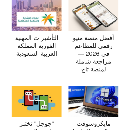
أفضل منصة منيو
التأشيرات المهنية
رقمي للمطاعم
الفورية المملكة
في 2026 —
العربية السعودية
مراجعة شاملة
لمنصة تاج
مايكروسوفت
"جوجل" تختبر