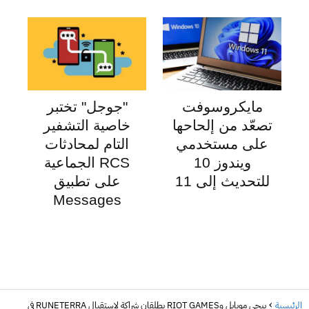
مايكروسوفت
"جوجل" تختبر
تصعّد من إلحاحها
خاصية التشفير
على مستخدمي
التام لمحادثات
ويندوز 10
RCS الجماعية
للتحديث إلى 11
على تطبيق
Messages
الرئيسية
ببجي موبايل وRIOT GAMES يطلقان شراكة لاستقبال RUNETERRA في