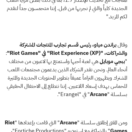
الجديدة كلياً والتي لم نجربها من قبل. إننا متحمسون جداً لنقدم
لكم المزيد."
وقال
براندن مياو، رئيس قسم تجارب المنتجات المشتركة
والشراكات، "
Riot Experience (XP)
" في "
Riot Games
"
:
"
ببجي موبايل
هي لعبة أحبها واستمتع بها لاعبون من مختلف
أنحاء العالم. ونحن نقدر الشركاء الذين يدعمون مجتمعات اللعب
المشترك ويظهرون التزاماً عميقاً بتطوير المحتويات الجديدة والمثيرة
للحماس بهدف إسعاد اللاعبين. إننا نتطلع إلى الاحتفال الحقيقي
بسلسلة "
Arcane
" في "
Erangel
".
ومن المقرّر إطلاق سلسلة "
Arcane
" التي قامت بإعدادها "
Riot
Games
" بالشراكة مع استوديو "
Fortiche Productions
"،