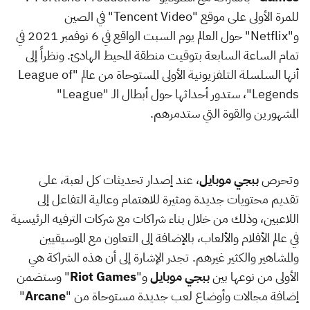
للمرة الأولى على موقع "
Tencent Video
" في الصين
و"
Netflix
" حول العالم يوم السبت الواقع في 6 نوفمبر 2021 في
تمام الساعة السابعة بتوقيت منطقة المحيط الهادئ. ونظراً إلى
أنها السلسلة التلفزيونية الأولى المستوحاة من عالم "
League of
Legends
"، ستدور أحداثها حول أبطال الـ "
League
"
المشهورين والقوة التي ستدمرهم.
وتحرص
ببجي موبايل
، عند إصدار تحديثات كل لعبة، على
تقديم محتويات جديدة ومثيرة للاهتمام وعالية التفاعل إلى
اللاعبين، وذلك من خلال بناء شراكات مع شركات الترفيه الرئيسية
في عالم الأفلام والألعاب، بالإضافة إلى التعاون مع الموسيقيين
والمشاهير والكثير غيرهم. تجدر الإشارة إلى أن هذه الشراكة هي
الأولى من نوعها بين
ببجي موبايل
و"
Riot Games
" وستضمن
إضافة مجالات وأوضاع لعب جديدة مستوحاة من "
Arcane
"