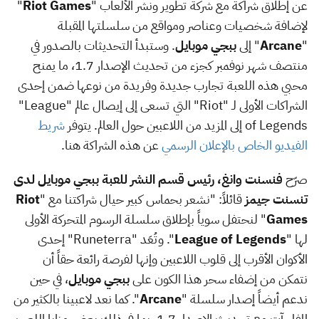
عن إطلاق شراكة مع شركة تطوير ونشر الألعاب "
Riot Games
"
لإضافة شخصيات وعناصر ومواقع من سلسلتها المقبلة
"
Arcane
" إلى
ببجي موبايل
. وستبدأ التحديثات بالصدور في
منتصف شهر نوفمبر كجزء من تحديث الإصدار 1.7، ما يمنح
محبي هذه اللعبة تجارب جديدة وفريدة من نوعها ضمن إحدى
الشراكات الأولى لـ "
Riot
" التي تسعى إلى إيصال عالم "
"League
of Legends
إلى المزيد من اللاعبين حول العالم. يتوفر
شريط
الفيديو الخاص بالإعلان الرسمي
عن هذه الشراكة هنا.
صرّح
فنسنت وانغ، رئيس قسم النشر للعبة ببجي موبايل لدى
تنسنت جيمز
قائلاً: "نشعر بحماس كبير حيال شراكتنا مع "
Riot
Games
" لنحتفل سوياً بإطلاق سلسلة الرسوم المتحركة الأولى
لها "
League of Legends
". وتُعَد "
Runeterra
" إحدى
الأكوان الأقرب إلى قلوب اللاعبين وإنها لفرصة رائعة حقاً أن
نتمكن من إضفاء سحر هذا الكون على
ببجي موبايل
، في حين
ندعم أيضاً إصدار سلسلة "
Arcane
". كما نعد لاعبينا بالكثير من
المفاجآت مع تحديث الإصدار 1.7، بما في ذلك بعض مزايا اللعب