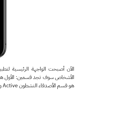
هو قسم الأصدقاء النشطون Active والذين تستطيع التواصل معهم في الوقت الحالي.