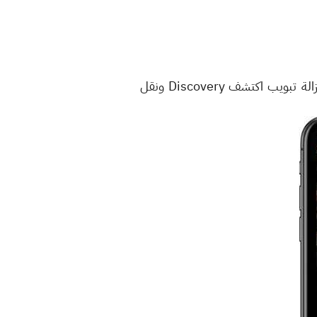
التصميم الجديد لتطبيق فيسبوك ماسنجر بدأ إطلاقه اليوم بالفعل للمستخدمين، ويعتبر أهم تغيير فيه إزالة تبويب اكتشف Discovery ونقل