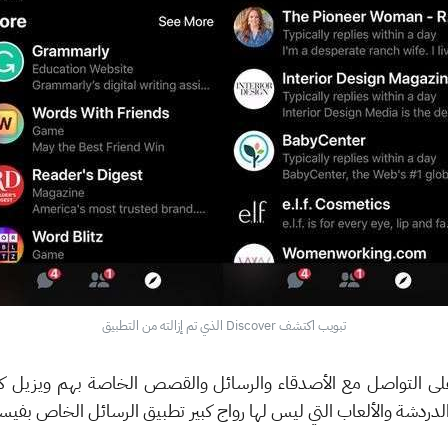
تبويب اكتشف Discover الذي تم إزالته من التطبيق
ى التواصل مع الأصدقاء والرسائل والقصص الخاصة بهم ويزيل كافة
ردشة والألعاب التي ليس لها رواج كبير تطبيق الرسائل الخاص بفيس