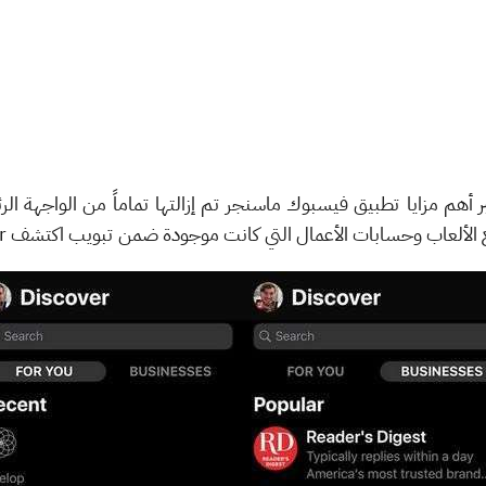
ة Chat Bots والتي تعتبر أهم مزايا تطبيق فيسبوك ماسنجر تم إزالتها تماماً من ا
لعاب وحسابات الأعمال التي كانت موجودة ضمن تبويب اكتشف Discover.