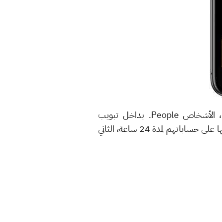
الآن أصبحت الواجهة الرئيسية لتطبيق فيسبوك ماسنجر تحتوي على تبوبين فقط: الدردشات Chats، الأشخاص People. بداخل تبويب
الأشخاص سوف تجد قسمين: الأول هو قسم القصص Stories لعرض الحالات التي يقوم أصدقاؤك بوضعها على حساباتهم لمدة 24 ساعة، الثاني