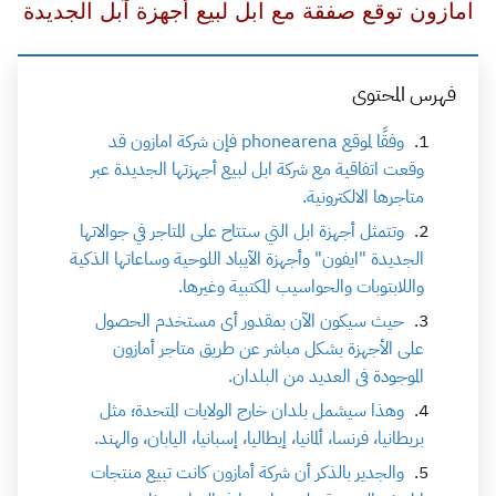
امازون توقع صفقة مع ابل لبيع أجهزة آبل الجديدة
فهرس المحتوى
وفقًا لموقع phonearena فإن شركة امازون قد
وقعت اتفاقية مع شركة ابل لبيع أجهزتها الجديدة عبر
متاجرها الالكترونية.
وتتمثل أجهزة ابل التي ستتاح على المتاجر في جوالاتها
الجديدة "ايفون" وأجهزة الآيباد اللوحية وساعاتها الذكية
واللابتوبات والحواسيب المكتبية وغيرها.
حيث سيكون الآن بمقدور أى مستخدم الحصول
على الأجهزة بشكل مباشر عن طريق متاجر أمازون
الموجودة فى العديد من البلدان.
وهذا سيشمل بلدان خارج الولايات المتحدة؛ مثل
بريطانيا، فرنسا، ألمانيا، إيطاليا، إسبانيا، اليابان، والهند.
والجدير بالذكر أن شركة أمازون كانت تبيع منتجات