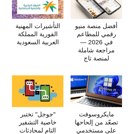
أفضل منصة منيو
التأشيرات المهنية
رقمي للمطاعم
الفورية المملكة
في 2026 —
العربية السعودية
مراجعة شاملة
لمنصة تاج
مايكروسوفت
"جوجل" تختبر
تصعّد من إلحاحها
خاصية التشفير
على مستخدمي
التام لمحادثات