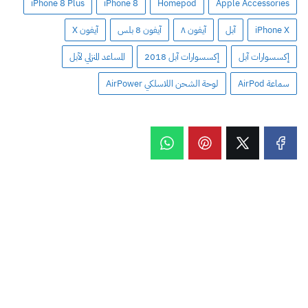
iPhone 8 Plus
iPhone 8
Homepod
Apple Accessories
iPhone X
آبل
آيفون ٨
آيفون 8 بلس
آيفون X
إكسسوارات آبل
إكسسوارات آبل 2018
المساعد المنزلي لآبل
سماعة AirPod
لوحة الشحن اللاسلكي AirPower