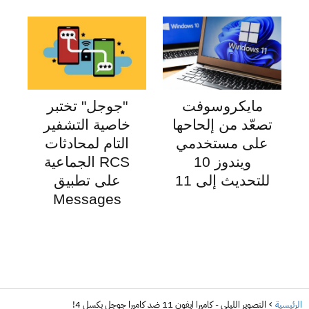
مايكروسوفت
"جوجل" تختبر
تصعّد من إلحاحها
خاصية التشفير
على مستخدمي
التام لمحادثات
ويندوز 10
RCS الجماعية
للتحديث إلى 11
على تطبيق
Messages
الرئيسية
التصوير الليلي - كاميرا ايفون 11 ضد كاميرا جوجل بكسل 4!