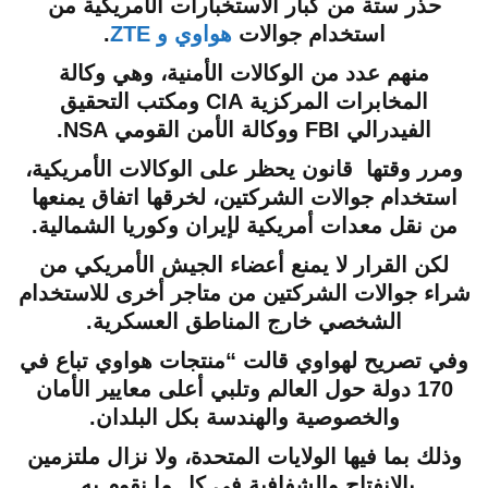
حذر ستة من كبار الاستخبارات الأمريكية من
استخدام جوالات
هواوي و ZTE
.
منهم عدد من الوكالات الأمنية، وهي وكالة
المخابرات المركزية CIA ومكتب التحقيق
الفيدرالي FBI ووكالة الأمن القومي NSA.
ومرر وقتها قانون يحظر على الوكالات الأمريكية،
استخدام جوالات الشركتين، لخرقها اتفاق يمنعها
من نقل معدات أمريكية لإيران وكوريا الشمالية.
لكن القرار لا يمنع أعضاء الجيش الأمريكي من
شراء جوالات الشركتين من متاجر أخرى للاستخدام
الشخصي خارج المناطق العسكرية.
وفي تصريح لهواوي قالت “منتجات هواوي تباع في
170 دولة حول العالم وتلبي أعلى معايير الأمان
والخصوصية والهندسة بكل البلدان.
وذلك بما فيها الولايات المتحدة، ولا نزال ملتزمين
بالانفتاح والشفافية في كل ما نقوم به.