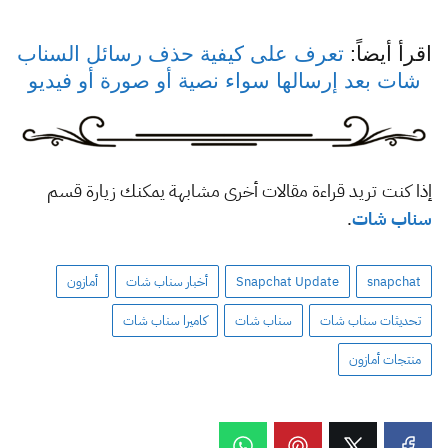
اقرأ أيضاً:
تعرف على كيفية حذف رسائل السناب
شات بعد إرسالها سواء نصية أو صورة أو فيديو
إذا كنت تريد قراءة مقالات أخرى مشابهة يمكنك زيارة قسم
سناب شات
.
snapchat
Snapchat Update
أخبار سناب شات
أمازون
تحديثات سناب شات
سناب شات
كاميرا سناب شات
منتجات أمازون