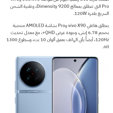
Pro التي تنطلق بمعالج Dimensity 9200، وتقنية الشحن
السريع بقدرة 120W.
ينطلق هاتفي vivo X90 وPro بشاشة AMOLED منحنية
بحجم 6.78 إنش، وجودة عرض QHD+، مع معدل تحديث
120Hz، أيضاً يأتي الهاتف بعمق ألوان 10 بت، وسطوع 1300
nit.