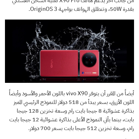
من جانب أخر يدعم هاتف X90 Pro تقنية الشحن اللاسلكي
بقدرة 50W، وتنطلق الهواتف بواجهة OriginOS 3.
أيضاً من المقرر أن يتوفر vivo X90 باللون الأحمر والأسود وأيضاً
اللون الأزرق، بسعر يبدأ من 518 دولار للنموذج الرئيسي المميز
بذاكرة عشوائية 8 جيجا بايت رام وسعة تخزين 128 جيجا
بايت، بينما يأتي النموذج الأعلى بذاكرة عشوائية 12 جيجا بايت
رام، وسعة تخزين 512 جيجا بايت بسعر 700 دولار.