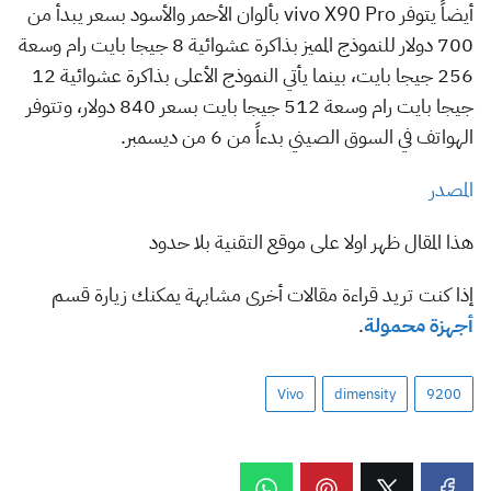
أيضاً يتوفر vivo X90 Pro بألوان الأحمر والأسود بسعر يبدأ من
700 دولار للنموذج المميز بذاكرة عشوائية 8 جيجا بايت رام وسعة
256 جيجا بايت، بينما يأتي النموذج الأعلى بذاكرة عشوائية 12
جيجا بايت رام وسعة 512 جيجا بايت بسعر 840 دولار، وتتوفر
الهواتف في السوق الصيني بدءاً من 6 من ديسمبر.
المصدر
هذا المقال ظهر اولا على موقع التقنية بلا حدود
إذا كنت تريد قراءة مقالات أخرى مشابهة يمكنك زيارة قسم
أجهزة محمولة
.
Vivo
dimensity
9200