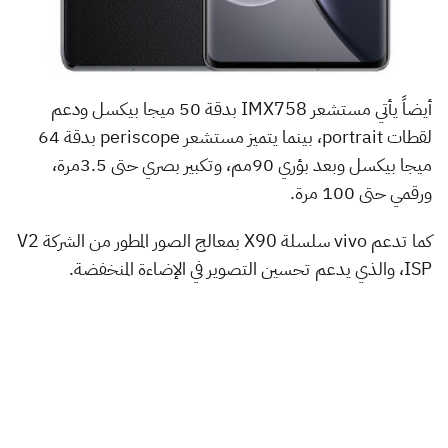
أيضاً يأتي مستشعر IMX758 بدقة 50 ميجا بيكسل ودعم
لقطات portrait، بينما يتميز مستشعر periscope بدقة 64
ميجا بيكسل وبعد بؤري 90مم، وتكبير بصري حتى 3.5مرة،
ورقمي حتى 100 مرة.
كما تدعم vivo سلسلة X90 بمعالج الصور المطور من الشركة V2
ISP، والذي يدعم تحسين التصوير في الإضاءة المنخفضة.