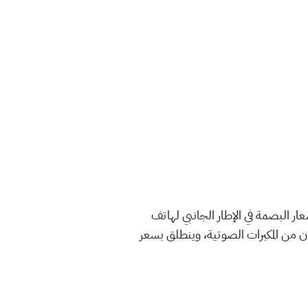
يدعم تقنية الشحن السريع بقدرة 33W، وتأتي تقنية إستشعار البصمة في الإطار الجانبي لهاتف
عات، ومنفذ USB C، ويدعم الهاتف معايير IP54، كما يأتي باثنان من المكبرات الصوتية، وينطلق بسعر