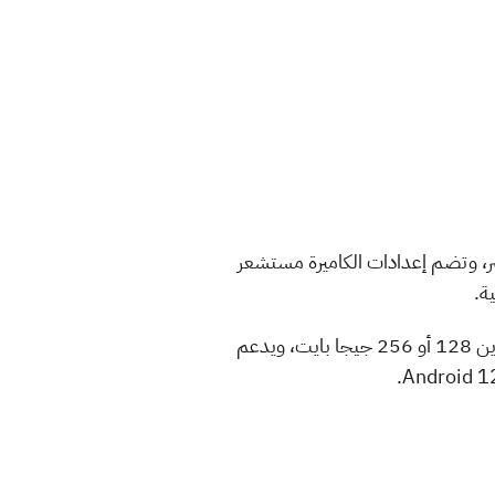
يسر، وتضم إعدادات الكاميرة مستشعر
كما يدعم Oppo A58 رقاقة معالج Dimensity 700، مع ذاكرة عشوائية 6 أو 8 جيجا بايت رام، وسعة تخزين 128 أو 256 جيجا بايت، ويدعم