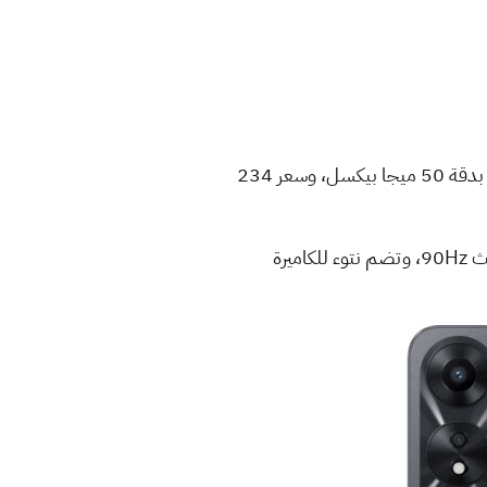
أعلنت Oppo اليوم رسمياً عن هاتف Oppo A58 الذي ينطلق بمعالج Dimensity 700، ومستشعر رئيسي بدقة 50 ميجا بيكسل، وسعر 234
يتميز هاتف Oppo A58 بشاشة LCD بحجم 6.5 إنش، وجودة عرض HD+، كما تدعم الشاشة معدل تحديث 90Hz، وتضم نتوء للكاميرة