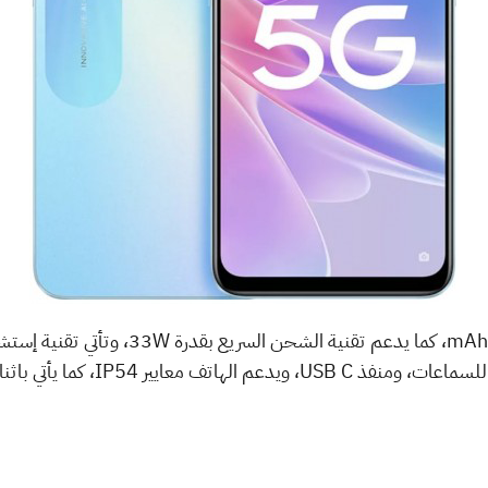
ويأتي هذا الإصدار بقدرة بطارية 5000 mAh، كما 
Oppo A58، كما يضم مدخل 3.5مم للسما