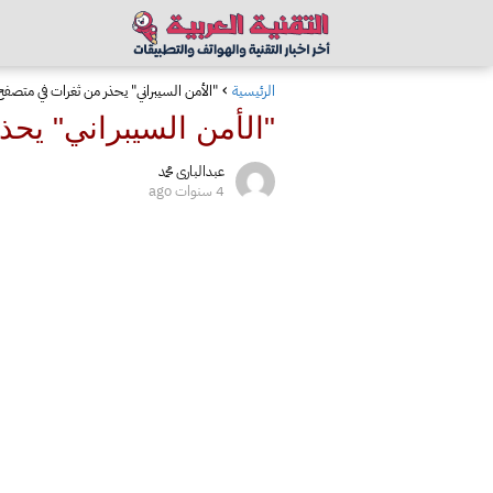
الرئيسية
"الأمن السيبراني" يحذر من ثغرات في متص
"الأمن السيبراني" ي
عبدالبارى محمد
4 سنوات ago