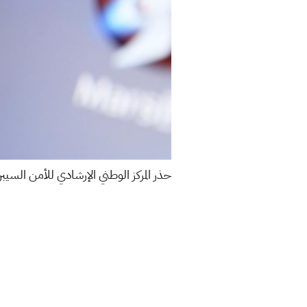
حذر المركز الوطني الإرشادي للأمن السيبراني من ثغرات