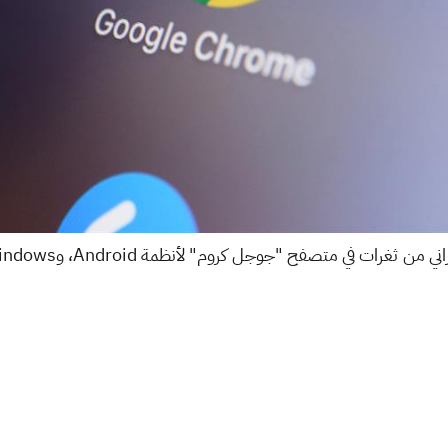
 في متصفح "جوجل كروم" لأنظمة Android، وWindows، و Mac، و Linux.