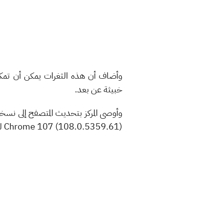
خبيثة عن بعد.
Chrome 107 (108.0.5359.61) لنظام Android، مؤكدا أن شركة "جوجل" أصدرت توضيحاً لهذه التحديثات عبر موقعها الإلكتروني.