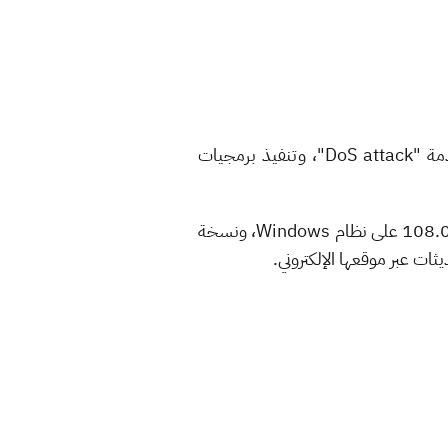
وأضاف أن هذه الثغرات يمكن أن تمكن المهاجم من تنفيذ أعطال في الذاكرة المكدّسة، وهجمة حجب الخدمة "DoS attack"، وتنفيذ برمجيات
وأوصى المركز بتحديث المتصفح إلى نسخة 108.0.5359.71 لأنظمة Mac, Linux، ونسخة 108.0.5359.71/72 على نظام Windows، ونسخة