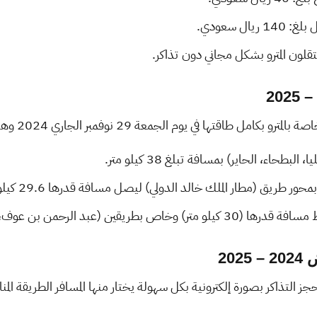
ال سعودي.
ا في يوم الجمعة 29 نوفمبر الجاري 2024 وهذه المسارات كما يلي:
بطحاء، الحاير) بمسافة تبلغ 38 كيلو متر.
ريق (مطار الملك خالد الدولي) ليصل مسافة قدرها 29.6 كيلو متر.
الرحمن بن عوف، طريق الشيخ حسن بن علي).
20
التذاكر بصورة إلكترونية بكل سهولة يختار منها المسافر الطريقة المنا