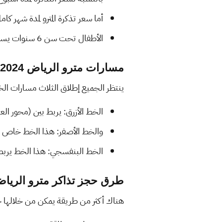
أما سعر تذكرة المترو لمدة شهر كامل بلغ: 140 ري
الأطفال تحت سن 6 سنوات يستقلون المترو بشكل مجاني دون تذاكر.
مسارات مترو الرياض 2024 – 2025
ينتظر الجميع إطلاق الثلاث مسارات الخاصة بالمترو بكامل طاقته
الخط الأزرق: يربط بين (محور العليا، ال
والخط الأصفر: هذا الخط خاص بمحور ط
الخط البنفسجي: هذا الخط يربط مسافة قدرها (30 كيلو متر) وخاص بطريقين (عبد 
طرق حجز تذاكر مترو الرياض 2024 – 25
هناك أكثر من طريقة يمكن من خلالها حجز 