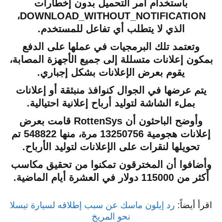
باستخدام أمر التحميل بدون إخطارات
DOWNLOAD_WITHOUT_NOTIFICATION،
الذي لا يتطلب أي تفاعل للمستخدم.
وتعتمد تلك البرمجيات في عملها على الدفع
بمكون إعلانات متسللة إلى جميع الأجهزة المصابة،
يقوم بعرض الإعلانات بشكل إجباري.
يتم عرضها في الجوال كنوافذ منبثقة أو إعلانات
بملء الشاشة لتوليد أرباح إعلانية احتيالية.
وأوضح الباحثون أن RottenSys قامت بعرض
إعلانات هجومية 13250756 مرة، منها 548822 تم
تحويلها لنقرات على الإعلانات لتوليد الأرباح.
وأضافوا أن المخترقون تمكنوا من تحقيق مكاسب
أكثر من 115000 دولار في العشرة أيام الماضية.
اقرأ أيضاً:
رد إيلون ماسك عن سبب إطلاقه لسيارة تيسلا
نحو المريخ