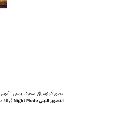
مصور فوتوغرافي محترف يدعى “أموس تشابل” قام باصطحاب هاتف 
التصوير الليلي Night Mode
في الكامي