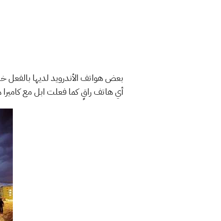
بعض هواتف الأندرويد لديها بالفعل خاصي
أي هاتف راقٍ كما فعلت ابل مع كاميرا هواتف ايفون 11 و ايفو