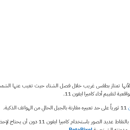
داً لأنها تمتاز بطقس غريب خلال فصل الشتاء حيث تغيب عنها الشم
قعية لتقييم أداء كاميرا ايفون 11.
11 ثورياً على حد تعبيره مقارنة بالجيل الحالي من الهواتف الذكية.
طوال فترة إقامته في المدينة قام المصور بالتقاط ع
على مدونته الشخصية
PetaPixel
.