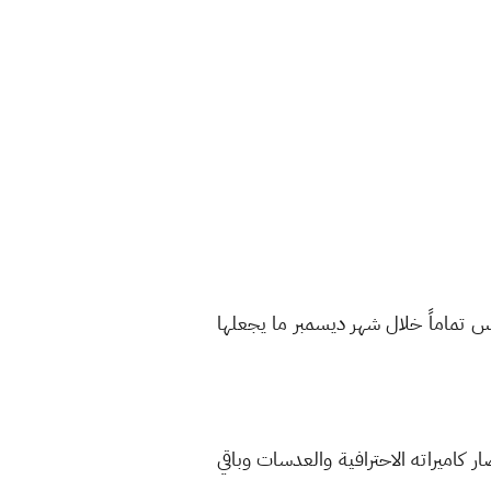
س تماماً خلال شهر ديسمبر ما يجعلها
ديد الصور باستخدام كاميرا ايفون 11 دون أن يحتاج لإحضار كاميراته الاحترافية والعدسات وباقي