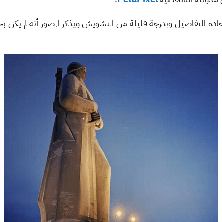
ملتقطة بكاميرا ايفون 11 تبدو حادة التفاصيل وبدرجة قليلة من التشويش ويذكر المصور أن