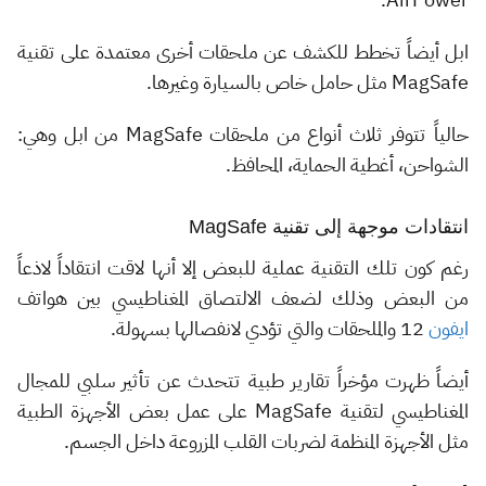
ابل أيضاً تخطط للكشف عن ملحقات أخرى معتمدة على تقنية
MagSafe مثل حامل خاص بالسيارة وغيرها.
حالياً تتوفر ثلاث أنواع من ملحقات MagSafe من ابل وهي:
الشواحن، أغطية الحماية، المحافظ.
انتقادات موجهة إلى تقنية MagSafe
رغم كون تلك التقنية عملية للبعض إلا أنها لاقت انتقاداً لاذعاً
من البعض وذلك لضعف الالتصاق المغناطيسي بين هواتف
ايفون
12 والملحقات والتي تؤدي لانفصالها بسهولة.
أيضاً ظهرت مؤخراً تقارير طبية تتحدث عن تأثير سلبي للمجال
المغناطيسي لتقنية MagSafe على عمل بعض الأجهزة الطبية
مثل الأجهزة المنظمة لضربات القلب المزروعة داخل الجسم.