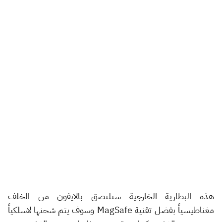
هذه البطارية الخارجية ستلتصق بالايفون من الخلف
مغناطيسياً بفضل تقنية MagSafe وسوف يتم شحنها لاسلكياً