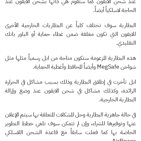
عند شحن الايفون كما ستقوم هي ذاتها بشحن الايفون عند
الحاجة لاسلكياً أيضاً.
البطارية سوف تختلف كلياً عن البطاريات الخارجية الأخرى
للايفون التي تكون مغلفة ضمن غطاء حماية أو الباور بانك
التقليدي.
هذه البطارية المزعومة ستكون متاحة من ابل رسمياً مثلها مثل
شواحن MegSafe وأيضاً المحافظ وأغطية الحماية.
ابل تأخرت في إطلاق البطارية وذلك بسبب مشاكل في الحرارة
الزائدة، وكذلك مشاكل في شحن الايفون عند وضع وإزالة
البطارية الخارجية.
في حالة جاهزية البطارية وحل المشكلات المتعلقة بها سيتم الإعلان
عنها وتوفيرها للشراء، وإن لم تتمكن سوف تلغي خطط التطوير
الخاصة بها كما فعلت سابقاً مع قاعدة الشحن اللاسلكي
AirPower.