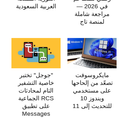
في 2026 —
العربية السعودية
مراجعة شاملة
لمنصة تاج
مايكروسوفت
"جوجل" تختبر
تصعّد من إلحاحها
خاصية التشفير
على مستخدمي
التام لمحادثات
ويندوز 10
RCS الجماعية
للتحديث إلى 11
على تطبيق
Messages