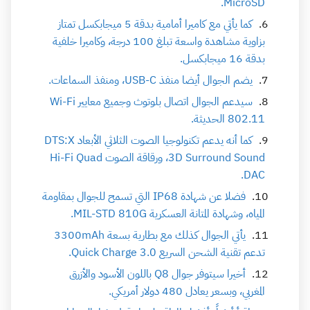
MicroSD.
كما يأتي مع كاميرا أمامية بدقة 5 ميجابكسل تمتاز
بزاوية مشاهدة واسعة تبلغ 100 درجة، وكاميرا خلفية
بدقة 16 ميجابكسل.
يضم الجوال أيضا منفذ USB-C، ومنفذ السماعات.
سيدعم الجوال اتصال بلوتوث وجميع معايير Wi-Fi
802.11 الحديثة.
كما أنه يدعم تكنولوجيا الصوت الثلاثي الأبعاد DTS:X
3D Surround Sound، ورقاقة الصوت Hi-Fi Quad
DAC.
فضلا عن شهادة IP68 التي تسمح للجوال بمقاومة
المياه، وشهادة المتانة العسكرية MIL-STD 810G.
يأتي الجوال كذلك مع بطارية بسعة 3300mAh
تدعم تقنية الشحن السريع Quick Charge 3.0.
أخيرا سيتوفر جوال Q8 باللون الأسود والأزرق
المغربي، وبسعر يعادل 480 دولار أمريكي.