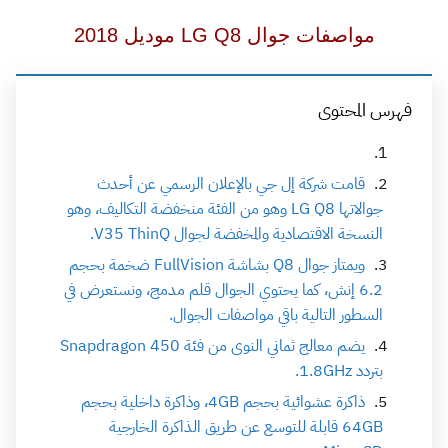
مواصفات جوال LG Q8 موديل 2018
فهرس المحتوى
قامت شركة إل جي بالإعلان الرسمي عن أحدث
جوالاتها LG Q8 وهو من الفئة منخفضة التكاليف، وهو
النسخة الاقتصادية والمخفضة لجوال V35 ThinQ.
ويمتاز جوال Q8 بشاشة FullVision ضخمة بحجم
6.2 إنش، كما يحتوي الجوال قلم مدمج، ونستعرض في
السطور التالية باقي مواصفات الجوال.
يضم معالج ثماني النوى من فئة Snapdragon 450
بتردد 1.8GHz.
ذاكرة عشوائية بحجم 4GB، وذاكرة داخلية بحجم
64GB قابلة للتوسع عن طريق الذاكرة الخارجية