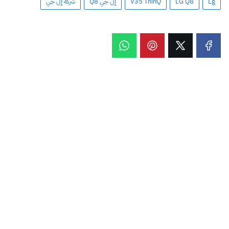
Lg
LG Q8
V35 ThinQ
إل جي Q8
شركة إل جي