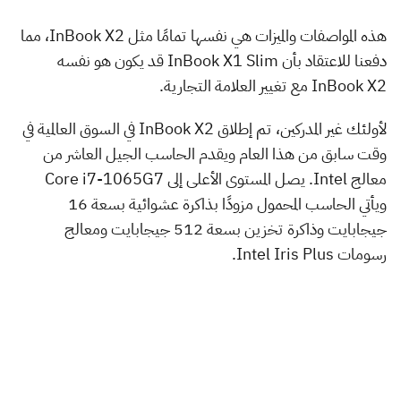
هذه المواصفات والميزات هي نفسها تمامًا مثل InBook X2، مما
دفعنا للاعتقاد بأن InBook X1 Slim قد يكون هو نفسه
InBook X2 مع تغيير العلامة التجارية.
لأولئك غير المدركين، تم إطلاق InBook X2 في السوق العالمية في
وقت سابق من هذا العام ويقدم الحاسب الجيل العاشر من
معالج Intel. يصل المستوى الأعلى إلى Core i7-1065G7
ويأتي الحاسب المحمول مزودًا بذاكرة عشوائية بسعة 16
جيجابايت وذاكرة تخزين بسعة 512 جيجابايت ومعالج
رسومات Intel Iris Plus.