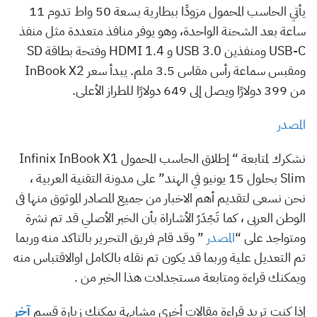
يأتي الحاسب المحمول مزودًا ببطارية بسعة 50 واط تدوم 11
ساعة بعد الشحنة الواحدة، وهو يوفر منافذ متعددة مثل منفذ
USB-C ومنفذين USB 3.0 و HDMI 1.4 وفتحة بطاقة SD
ومقبس سماعة رأس مقاس 3.5 ملم. يبدأ سعر InBook X2
من 399 دولارًا ويصل إلى 649 دولارًا للطراز الأعلى.
المصدر
نشكرك لمتابعة “ إطلاق الحاسب المحمول Infinix InBook X1
Slim بحلول 15 يونيو في الهند” على مدونة التقنية العربية ،
نحن نسعى لتقديم أهم الاخبار من جميع المصادر الموثوق منها فى
الوطن العربى ، كما تَجْدَرُ الأشاراة بأن الخبر الأصلي قد تم نشرة
ومتواجد على “
المصدر
” وقد قام فريق التحرير بالتاكد منه وربما
تم التعديل علية وربما قد يكون تم نقله بالكامل اوالاقتباس منه
ويمكنك قراءة ومتابعة مستجدادت هذا الخبر من .
إذا كنت تريد قراءة مقالات أخرى مشابهة يمكنك زيارة قسم
آخر