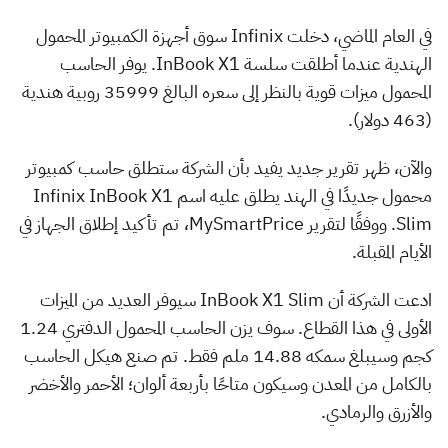
في العام الماضي، دخلت Infinix سوق أجهزة الكمبيوتر المحمول
الهندية عندما أطلقت سلسة InBook X1. يوفر الحاسب
المحمول ميزات قوية بالنظر إلى سعره البالغ 35999 روبية هندية
(463 دولار).
والآن، ظهر تقرير جديد يفيد بأن الشركة ستطلق حاسب كمبيوتر
محمول جديدًا في الهند يطلق عليه اسم Infinix InBook X1
Slim. ووفقًا لتقرير MySmartPrice، تم تأكيد إطلاق الجهاز في
الأيام المقبلة.
ادعت الشركة أن InBook X1 Slim سيوفر العديد من الميزات
الأولى في هذا القطاع. سوف يزن الحاسب المحمول الدفتري 1.24
كجم وسيبلغ سمكه 14.88 ملم فقط. تم صنع هيكل الحاسب
بالكامل من المعدن وسيكون متاحًا بأربعة ألوان؛ الأحمر والأخضر
والأزرق والرمادي.