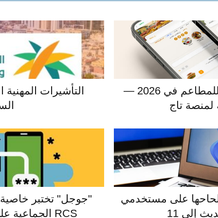
أفضل منصة منيو رقمي للمطاعم في 2026 —
التأشيرات المهنية ال
لمنصة تاج
الس
لحاحها على مستخدمي
"جوجل" تختبر خاصية ا
RCS الجماعية على تطبيق Messages