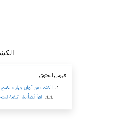
الكشف 
فهرس المحتوى
الكشف عن ألوان جهاز جالكسي نوت 9 من سا
اقرأ أيضاً:بيان كيفية استخد