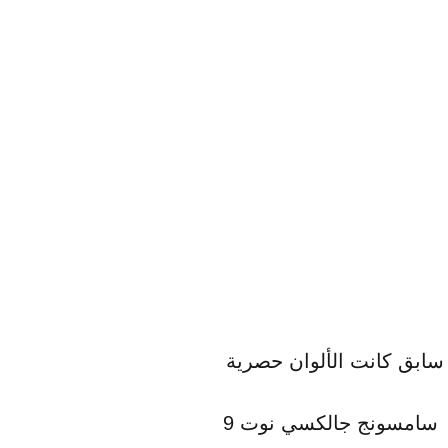
ا سابق كانت الألوان حصرية
لكن من خلال مصادر صحفية فإن شركة سامسونج تنوي إطلاق جوالها الرائد القادم سامسونج جالكسي نوت 9