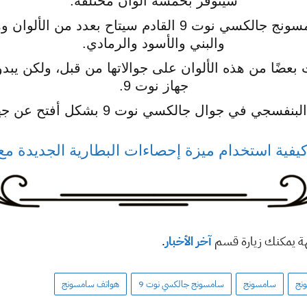
سيتوفر بخمسة ألوان مختلفة.
وأوضح المصدر أن جوال سامسونج جالكسي نوت 9 القادم سيت
والبني والأسود والرمادي.
ضًا من هذه الألوان على جوالاتها من قبل، ولكن يبدو
جهاز نوت 9.
لكسي نوت 9 بشكل أفتح عن جهاز Lilac Purple Galaxy S9.
كيفية استخدام ميزة إحصاءات البطارية الجديدة مع نظام 
هة يمكنك زيارة قسم
آخر الأخبار
.
نج
سامسونج
سامسونج جالكسي نوت 9
هواتف سامسونج