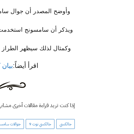
ويذكر أن سامسونج استخدمت بع
وكمثال لذلك سيظهر الطراز البنفسجي في جوال جا
اقرأ أيضاً:
بيان 
إذا كنت تريد قراءة مقالات أخرى مشاب
جالكسي
جالكسي نوت 9
جوالات سامسو