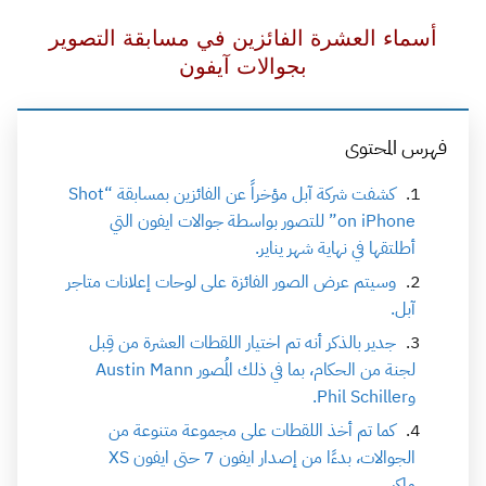
أسماء العشرة الفائزين في مسابقة التصوير
بجوالات آيفون
فهرس المحتوى
كشفت شركة آبل مؤخراً عن الفائزين بمسابقة “Shot
on iPhone” للتصور بواسطة جوالات ايفون التي
أطلتقها في نهاية شهر يناير.
وسيتم عرض الصور الفائزة على لوحات إعلانات متاجر
آبل.
جدير بالذكر أنه تم اختيار اللقطات العشرة من قِبل
لجنة من الحكام، بما في ذلك المُصور Austin Mann
وPhil Schiller.
كما تم أخذ اللقطات على مجموعة متنوعة من
الجوالات، بدءًا من إصدار ايفون 7 حتى ايفون XS
ماكس.